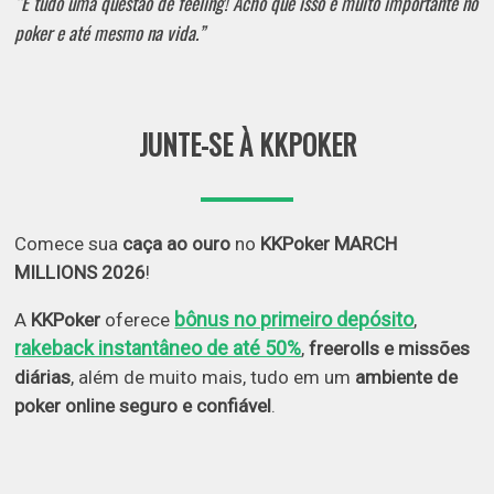
“É tudo uma questão de feeling! Acho que isso é muito importante no
poker e até mesmo na vida.”
JUNTE-SE À KKPOKER
Comece sua
caça ao ouro
no
KKPoker MARCH
MILLIONS 2026
!
bônus no primeiro depósito
A
KKPoker
oferece
,
rakeback instantâneo de até 50%
,
freerolls e missões
diárias
, além de muito mais, tudo em um
ambiente de
poker online seguro e confiável
.