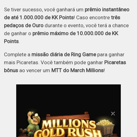
Se tiver sucesso, você ganhará um
prêmio instantâneo
de até 1.000.000 de KK Points
! Caso encontre
três
pedaços de Ouro
durante o evento, você terá a chance
de ganhar o
prêmio máximo de 10.000.000 de KK
Points
.
Complete a
missão diária de Ring Game
para ganhar
mais Picaretas. Você também pode ganhar
Picaretas
bônus
ao vencer um
MTT do March Millions
!