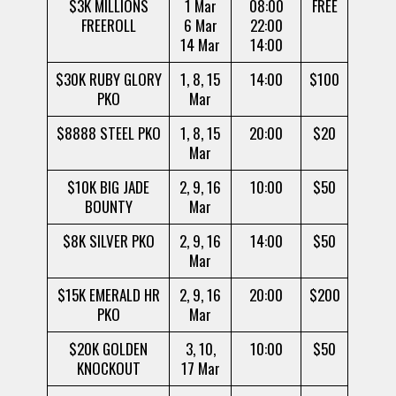
$3K MILLIONS
1 Mar
08:00
FREE
FREEROLL
6 Mar
22:00
14 Mar
14:00
$30K RUBY GLORY
1, 8, 15
14:00
$100
PKO
Mar
$8888 STEEL PKO
1, 8, 15
20:00
$20
Mar
$10K BIG JADE
2, 9, 16
10:00
$50
BOUNTY
Mar
$8K SILVER PKO
2, 9, 16
14:00
$50
Mar
$15K EMERALD HR
2, 9, 16
20:00
$200
PKO
Mar
$20K GOLDEN
3, 10,
10:00
$50
KNOCKOUT
17 Mar