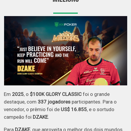
Em
2025
, o
$100K GLORY CLASSIC
foi o grande
destaque, com
337 jogadores
participantes. Para o
vencedor, o prêmio foi de
US$ 16.855
, e o sortudo
campeão foi
DZAKE
.
Para
DZAKE
, que aproveita o melhor dos dois mundos