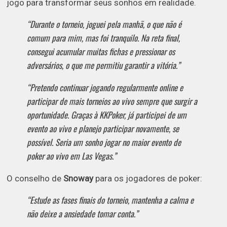
jogo para transformar seus sonhos em realidade.
“Durante o torneio, joguei pela manhã, o que não é
comum para mim, mas foi tranquilo. Na reta final,
consegui acumular muitas fichas e pressionar os
adversários, o que me permitiu garantir a vitória.”
“Pretendo continuar jogando regularmente online e
participar de mais torneios ao vivo sempre que surgir a
oportunidade. Graças à KKPoker, já participei de um
evento ao vivo e planejo participar novamente, se
possível. Seria um sonho jogar no maior evento de
poker ao vivo em Las Vegas.”
O conselho de
Snoway
para os jogadores de poker:
“Estude as fases finais do torneio, mantenha a calma e
não deixe a ansiedade tomar conta.”