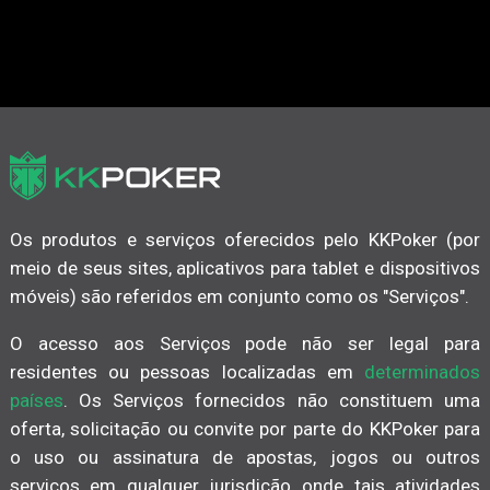
Os produtos e serviços oferecidos pelo KKPoker (por
meio de seus sites, aplicativos para tablet e dispositivos
móveis) são referidos em conjunto como os "Serviços".
O acesso aos Serviços pode não ser legal para
residentes ou pessoas localizadas em
determinados
países
. Os Serviços fornecidos não constituem uma
oferta, solicitação ou convite por parte do KKPoker para
o uso ou assinatura de apostas, jogos ou outros
serviços em qualquer jurisdição onde tais atividades