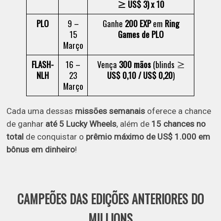
≥ US$ 3) x 10
PLO
9 –
Ganhe
200 EXP
em
Ring
15
Games de PLO
Março
FLASH-
16 –
Vença
300 mãos
(blinds ≥
NLH
23
US$ 0,10 / US$ 0,20
)
Março
Cada uma dessas
missões semanais
oferece a chance
de ganhar
até 5 Lucky Wheels
, além de
15 chances no
total
de conquistar o
prêmio máximo de US$ 1.000 em
bônus em dinheiro
!
CAMPEÕES DAS EDIÇÕES ANTERIORES DO
MILLIONS