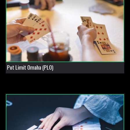
Pot Limit Omaha (PLO)