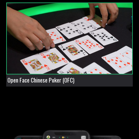
Open Face Chinese Poker (OFC)