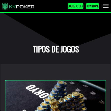
JOGUE AGORA
DOWNLOAD
TIPOS DE JOGOS