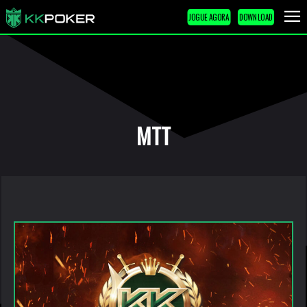
JOGUE AGORA
DOWNLOAD
MTT