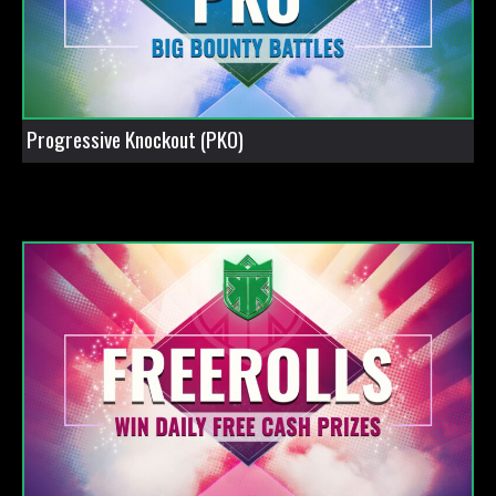
Progressive Knockout (PKO)