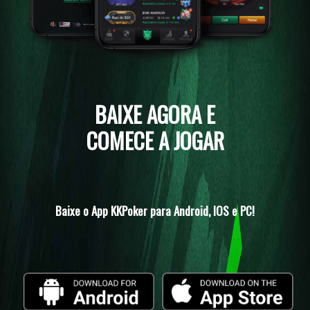
BAIXE AGORA E
COMECE A JOGAR
Baixe o App KKPoker para Android, IOS e PC!