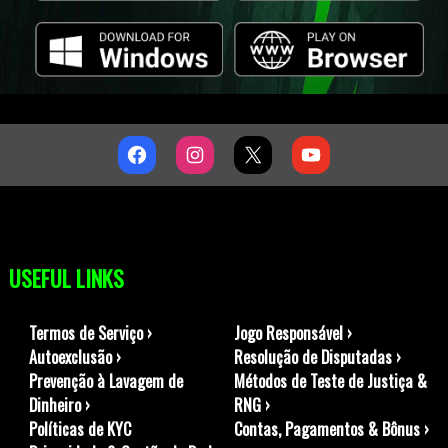
USEFUL LINKS
Termos de Serviço ›
Jogo Responsável ›
Autoexclusão ›
Resolução de Disputadas ›
Prevenção à Lavagem de
Métodos de Teste de Justiça &
Dinheiro ›
RNG ›
Políticas de KYC
Contas, Pagamentos & Bônus ›