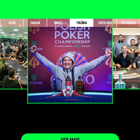
JAPÃO
CANADÁ
BRASIL
POLÔNIA
COSTA RICA
ESLOVÁQUIA