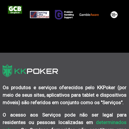
Os produtos e serviços oferecidos pelo KKPoker (por
meio de seus sites, aplicativos para tablet e dispositivos
móveis) são referidos em conjunto como os "Serviços".
O acesso aos Serviços pode não ser legal para
residentes ou pessoas localizadas em
determinados