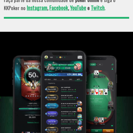
Instagram
Facebook
YouTube
Twitch
KKPoker no
,
,
e
.