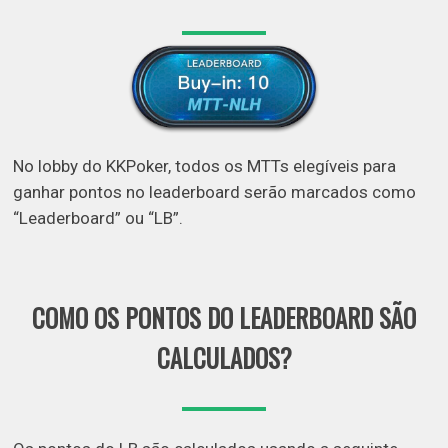
No lobby do KKPoker, todos os MTTs elegíveis para
ganhar pontos no leaderboard serão marcados como
“Leaderboard” ou “LB”.
COMO OS PONTOS DO LEADERBOARD SÃO
CALCULADOS?