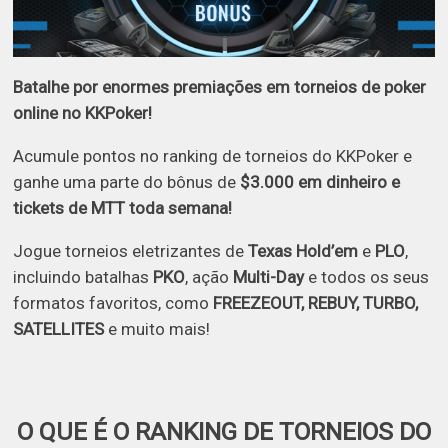
Batalhe por enormes premiações em torneios de poker
online no KKPoker!
Acumule pontos no ranking de torneios do KKPoker e
ganhe uma parte do bônus de
$3.000 em dinheiro e
tickets de MTT toda semana!
Jogue torneios eletrizantes de
Texas Hold’em
e
PLO
,
incluindo batalhas
PKO
, ação
Multi-Day
e todos os seus
formatos favoritos, como
FREEZEOUT, REBUY, TURBO,
SATELLITES
e muito mais!
O QUE É O RANKING DE TORNEIOS DO