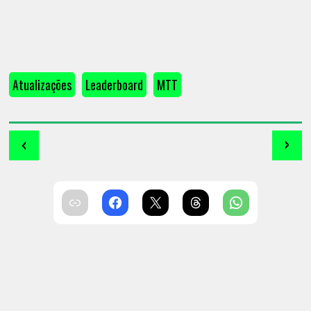
Atualizações
Leaderboard
MTT
‹
›