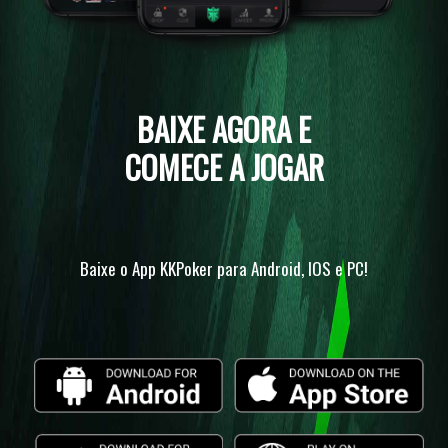
BAIXE AGORA E
COMECE A JOGAR
Baixe o App KKPoker para Android, IOS e PC!