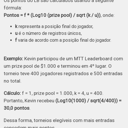
Os pontos do LB são calculados usando a seguinte
fórmula:
Pontos = f * (Log10 (prize pool) / sqrt (k / u))
, onde:
k
representa a posição final do jogador,
u
é o número de registros únicos,
f
varia de acordo com a posição final do jogador.
Exemplo:
Kevin participou de um MTT Leaderboard com
um prize pool de $1.000 e terminou em 4º lugar. O
torneio teve 400 jogadores registrados e 500 entradas
no total.
Cálculo:
f = 1, prize pool = 1.000, k = 4, u = 400.
Portanto, Kevin recebeu
(Log10(1000) / sqrt(4/400)) =
30,0 pontos
.
Dessa forma, torneios elegíveis com mais entradas
concedem mais pontos.