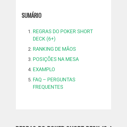
SUMÁRIO
REGRAS DO POKER SHORT
DECK (6+)
RANKING DE MÃOS
POSIÇÕES NA MESA
EXAMPLO
FAQ – PERGUNTAS
FREQUENTES