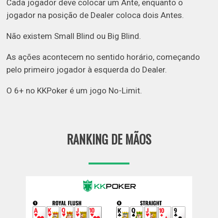
Cada jogador deve colocar um Ante, enquanto o
jogador na posição de Dealer coloca dois Antes.
Não existem Small Blind ou Big Blind.
As ações acontecem no sentido horário, começando
pelo primeiro jogador à esquerda do Dealer.
O 6+ no KKPoker é um jogo No-Limit.
RANKING DE MÃOS