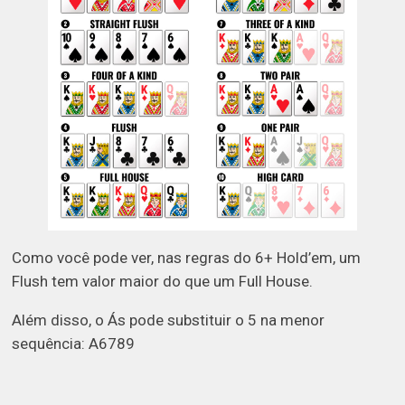
Como você pode ver, nas regras do 6+ Hold’em, um
Flush tem valor maior do que um Full House.
Além disso, o Ás pode substituir o 5 na menor
sequência: A6789