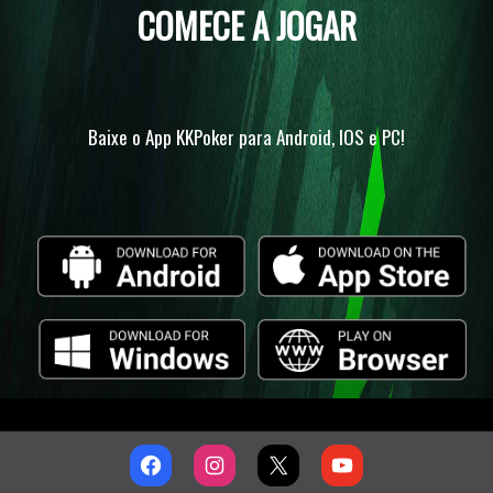
COMECE A JOGAR
Baixe o App KKPoker para Android, IOS e PC!