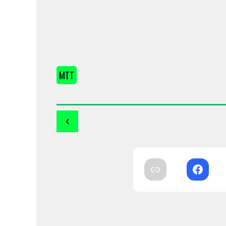
MTT
‹