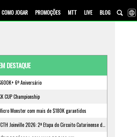
COMO JOGAR
PROMOÇÕES
MTT
LIVE
BLOG
EM DESTAQUE
$600K+ 6º Aniversário
KK CUP Championship
Micro Monster com mais de $180K garantidos
FCTH Joinville 2026: 2ª Etapa do Circuito Catarinense de Poker + Satélites no KKPoker