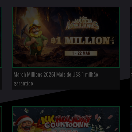
March Millions 2026! Mais de US$ 1 milhão
garantido