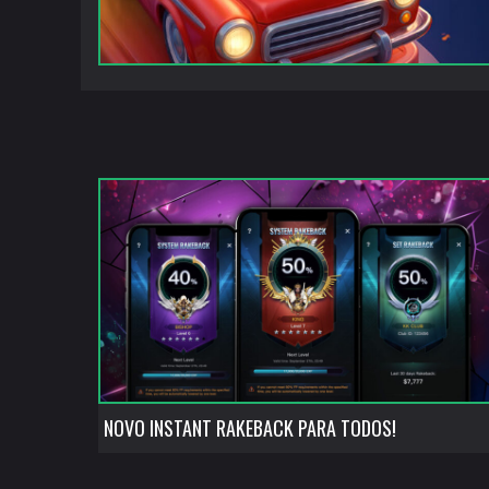
NOVO INSTANT RAKEBACK PARA TODOS!