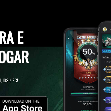
RA E
JOGAR
, IOS e PC!