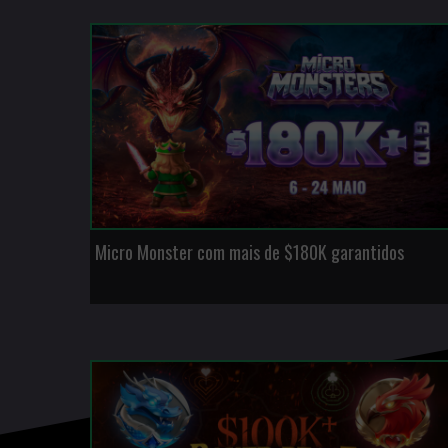
Micro Monster com mais de $180K garantidos