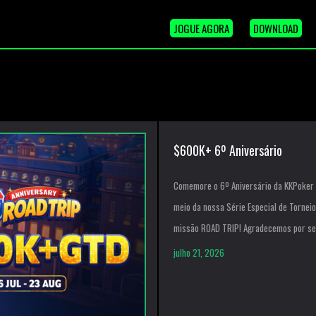
JOGUE AGORA
DOWNLOAD
$600K+ 6º Aniversário
Comemore o 6º Aniversário da KKPoker
meio da nossa Série Especial de Torneio
missão ROAD TRIP! Agradecemos por seg
viagem só foi possível […]
julho 21, 2026