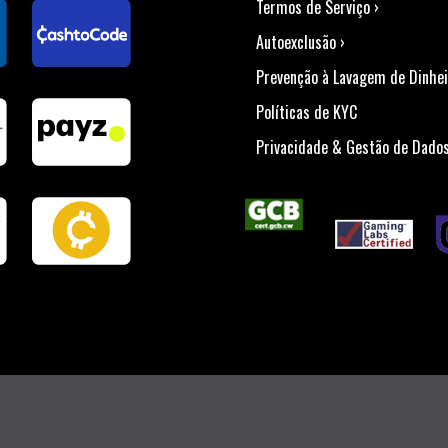
Termos de Serviço ›
Autoexclusão ›
Prevenção à Lavagem de Dinhei
Políticas de KYC
Privacidade & Gestão de Dados