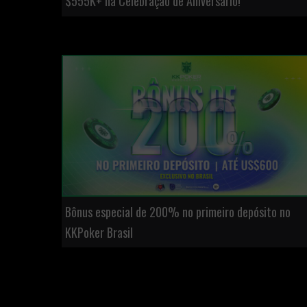
$555K+ na Celebração de Aniversário!
Bônus especial de 200% no primeiro depósito no
KKPoker Brasil