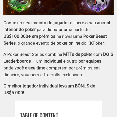
Confie no seu
instinto de jogador
e libere o seu
animal
interior do poker
para disputar uma parte de
US$100.000+ em prêmios
na novíssima
Poker Beast
Series
, o grande evento de
poker online
do KKPoker.
A Poker Beast Series combina
MTTs de poker
com
DOIS
Leaderboards
— um
individual
e outro
por equipes
—
onde
você e seu time
competem por prêmios em
dinheiro, vouchers e freerolls exclusivos.
O melhor jogador individual leva um BÔNUS de
US$5.000!
TABLE OF CONTENT