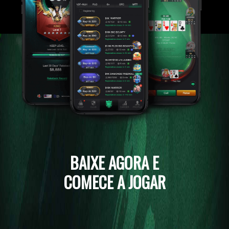
BAIXE AGORA E
COMECE A JOGAR