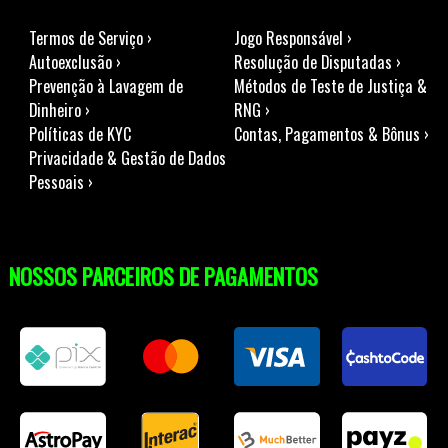
Termos de Serviço ›
Jogo Responsável ›
Autoexclusão ›
Resolução de Disputadas ›
Prevenção à Lavagem de
Métodos de Teste de Justiça &
Dinheiro ›
RNG ›
Políticas de KYC
Contas, Pagamentos & Bônus ›
Privacidade & Gestão de Dados
Pessoais ›
NOSSOS PARCEIROS DE PAGAMENTOS