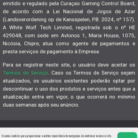
emitido e regulado pela Curaçao Gaming Control Board,
de acordo com a Lei Nacional de Jogos de Azar
(Landsverordening op de Kansspelen, P.B. 2024, nº 157).
A White Wolf Tech Limited, registrada sob o nº HE
429048, com sede em Avlonos 1, Maria House, 1075,
Nicósia, Chipre, atua como agente de pagamentos e
presta serviços de pagamento à Empresa.
Para se registrar neste site, o usuário deve aceitar os
Termos de Serviço
. Caso os Termos de Serviço sejam
atualizados, os usuários existentes poderão optar por
descontinuar o uso dos produtos e serviços antes que a
atualização entre em vigor, o que ocorrerá no mínimo
duas semanas após seu anúncio.
Copyright © 2026 KKPoker. All Rights Reserved
Usamos cookies para proporcionar a melhor experiência de navegação. Ao continuar no nosso site,