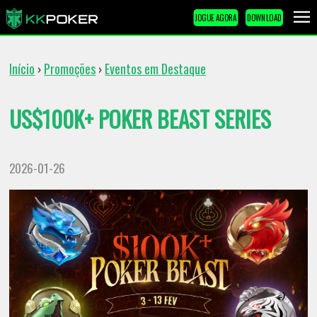
JOGUE AGORA
DOWNLOAD
Início
Promoções
Eventos em Destaque
›
›
US$100K+ POKER BEAST SERIES
2026-01-26