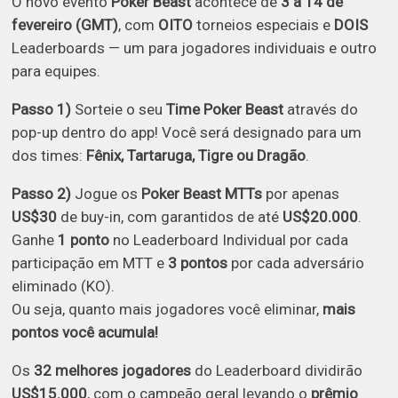
O novo evento
Poker Beast
acontece de
3 a 14 de
fevereiro (GMT)
, com
OITO
torneios especiais e
DOIS
Leaderboards — um para jogadores individuais e outro
para equipes.
Passo 1)
Sorteie o seu
Time Poker Beast
através do
pop-up dentro do app! Você será designado para um
dos times:
Fênix, Tartaruga, Tigre ou Dragão
.
Passo 2)
Jogue os
Poker Beast MTTs
por apenas
US$30
de buy-in, com garantidos de até
US$20.000
.
Ganhe
1 ponto
no Leaderboard Individual por cada
participação em MTT e
3 pontos
por cada adversário
eliminado (KO).
Ou seja, quanto mais jogadores você eliminar,
mais
pontos você acumula!
Os
32 melhores jogadores
do Leaderboard dividirão
US$15.000
, com o campeão geral levando o
prêmio