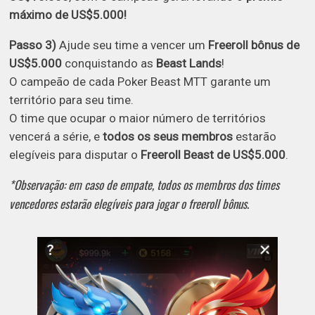
máximo de US$5.000!
Passo 3)
Ajude seu time a vencer um
Freeroll bônus de
US$5.000
conquistando as
Beast Lands
!
O campeão de cada Poker Beast MTT garante um
território para seu time.
O time que ocupar o maior número de territórios
vencerá a série, e
todos os seus membros
estarão
elegíveis para disputar o
Freeroll Beast de US$5.000
.
*Observação: em caso de empate, todos os membros dos times
vencedores estarão elegíveis para jogar o freeroll bônus.