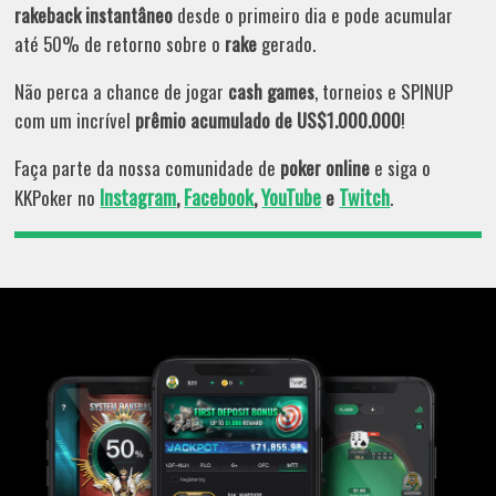
rakeback instantâneo
desde o primeiro dia e pode acumular
até 50% de retorno sobre o
rake
gerado.
Não perca a chance de jogar
cash games
, torneios e SPINUP
com um incrível
prêmio acumulado de US$1.000.000
!
Faça parte da nossa comunidade de
poker online
e siga o
Instagram
Facebook
YouTube
Twitch
KKPoker no
,
,
e
.