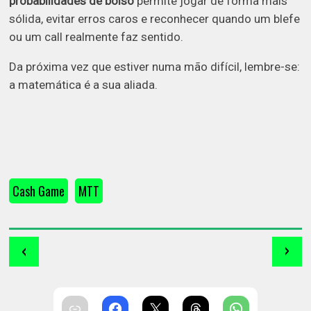
probabilidades de bolso
permite jogar de forma mais
sólida, evitar erros caros e reconhecer quando um blefe
ou um call realmente faz sentido.
Da próxima vez que estiver numa mão difícil, lembre-se:
a matemática é a sua aliada.
Cash Game
MTT
‹
›