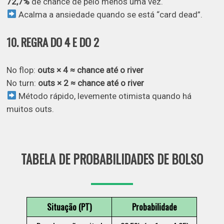
72,7%
de chance de pelo menos uma vez.
Acalma a ansiedade quando se está “card dead”.
10. REGRA DO 4 E DO 2
No flop:
outs × 4 ≈ chance até o river
No turn:
outs × 2 ≈ chance até o river
Método rápido, levemente otimista quando há
muitos outs.
TABELA DE PROBABILIDADES DE BOLSO
Situação (PT)
Probabilidade