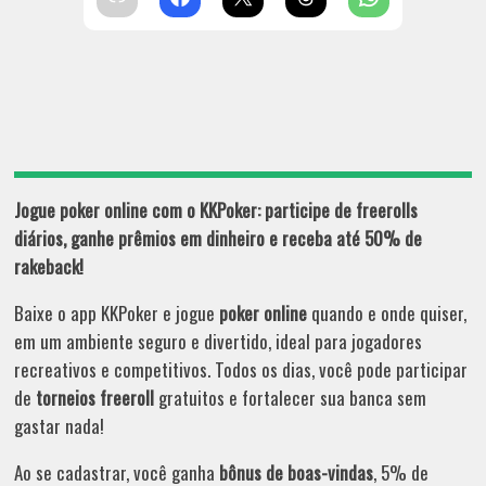
Jogue poker online com o KKPoker: participe de freerolls
diários, ganhe prêmios em dinheiro e receba até 50% de
rakeback!
Baixe o app KKPoker e jogue
poker online
quando e onde quiser,
em um ambiente seguro e divertido, ideal para jogadores
recreativos e competitivos. Todos os dias, você pode participar
de
torneios freeroll
gratuitos e fortalecer sua banca sem
gastar nada!
Ao se cadastrar, você ganha
bônus de boas-vindas
, 5% de