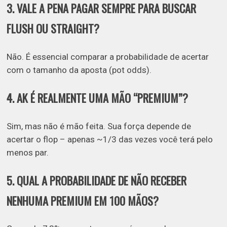
3. VALE A PENA PAGAR SEMPRE PARA BUSCAR
FLUSH OU STRAIGHT?
Não. É essencial comparar a probabilidade de acertar
com o tamanho da aposta (pot odds).
4. AK É REALMENTE UMA MÃO “PREMIUM”?
Sim, mas não é mão feita. Sua força depende de
acertar o flop – apenas ~1/3 das vezes você terá pelo
menos par.
5. QUAL A PROBABILIDADE DE NÃO RECEBER
NENHUMA PREMIUM EM 100 MÃOS?