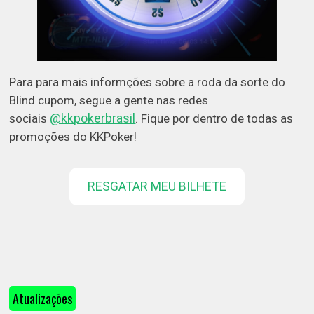
Para para mais informções sobre a roda da sorte do
Blind cupom, segue a gente nas redes
@kkpokerbrasil
sociais
. Fique por dentro de todas as
promoções do KKPoker!
RESGATAR MEU BILHETE
Atualizações