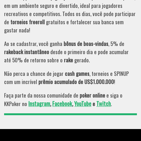
em um ambiente seguro e divertido, ideal para jogadores
recreativos e competitivos. Todos os dias, você pode participar
de
torneios freeroll
gratuitos e fortalecer sua banca sem
gastar nada!
Ao se cadastrar, você ganha
bônus de boas-vindas
, 5% de
rakeback instantâneo
desde o primeiro dia e pode acumular
até 50% de retorno sobre o
rake
gerado.
Não perca a chance de jogar
cash games
, torneios e SPINUP
com um incrível
prêmio acumulado de US$1.000.000
!
Faça parte da nossa comunidade de
poker online
e siga o
Instagram
Facebook
YouTube
Twitch
KKPoker no
,
,
e
.