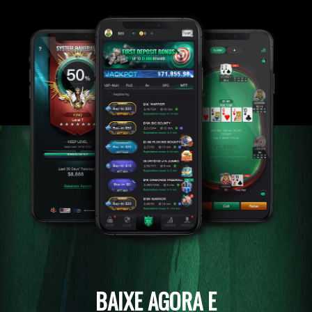
BAIXE AGORA E