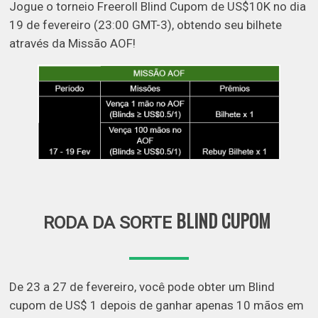
Jogue o torneio Freeroll Blind Cupom de US$10K no dia
19 de fevereiro (23:00 GMT-3), obtendo seu bilhete
através da Missão AOF!
BLIND CUPOM
RODA DA SORTE
De 23 a 27 de fevereiro, você pode obter um Blind
cupom de US$ 1 depois de ganhar apenas 10 mãos em