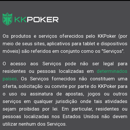
Os produtos e serviços oferecidos pelo KKPoker (por
meio de seus sites, aplicativos para tablet e dispositivos
móveis) são referidos em conjunto como os "Serviços".
O acesso aos Serviços pode não ser legal para
residentes ou pessoas localizadas em
determinados
países
. Os Serviços fornecidos não constituem uma
oferta, solicitação ou convite por parte do KKPoker para
o uso ou assinatura de apostas, jogos ou outros
serviços em qualquer jurisdição onde tais atividades
sejam proibidas por lei. Em particular, residentes ou
pessoas localizadas nos Estados Unidos não devem
utilizar nenhum dos Serviços.