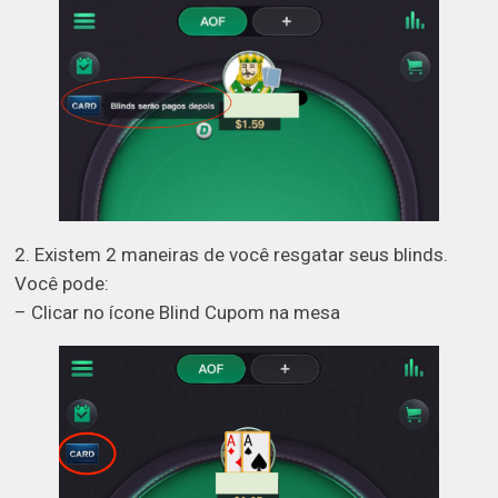
2. Existem 2 maneiras de você resgatar seus blinds.
Você pode:
– Clicar no ícone Blind Cupom na mesa