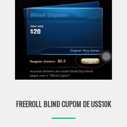
FREEROLL BLIND CUPOM DE US$10K