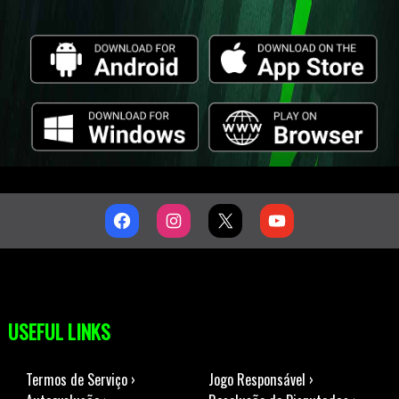
USEFUL LINKS
Termos de Serviço ›
Jogo Responsável ›