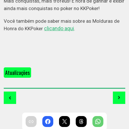
Mais conquistas, mais troféus! É hora de ganhar e exibir
ainda mais conquistas no poker no KKPoker!
Você também pode saber mais sobre as Molduras de
clicando aqui
Honra do KKPoker
.
Atualizações
‹
›