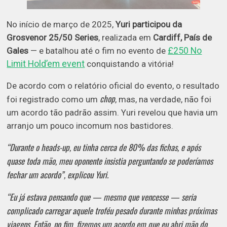
No início de março de 2025,
Yuri participou da
Grosvenor 25/50 Series
, realizada em
Cardiff, País de
£250 No
Gales
— e batalhou até o fim no evento de
Limit Hold’em event
conquistando a vitória!
De acordo com o relatório oficial do evento, o resultado
chop
foi registrado como um
, mas, na verdade, não foi
um acordo tão padrão assim. Yuri revelou que havia um
arranjo um pouco incomum nos bastidores.
“Durante o heads-up, eu tinha cerca de 80% das fichas, e após
quase toda mão, meu oponente insistia perguntando se poderíamos
fechar um acordo”, explicou Yuri.
“Eu já estava pensando que — mesmo que vencesse — seria
complicado carregar aquele troféu pesado durante minhas próximas
viagens. Então, no fim, fizemos um acordo em que eu abri mão do