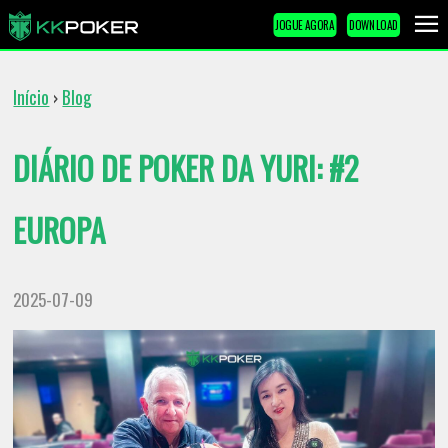
JOGUE AGORA
DOWNLOAD
Início
Blog
›
DIÁRIO DE POKER DA YURI: #2
EUROPA
2025-07-09