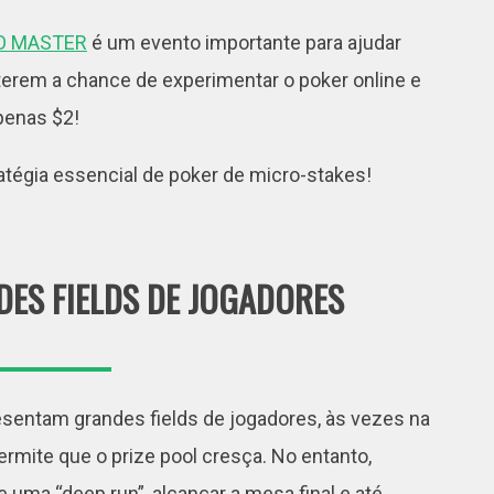
O MASTER
é um evento importante para ajudar
terem a chance de experimentar o poker online e
penas $2!
atégia essencial de poker de micro-stakes!
ES FIELDS DE JOGADORES
esentam grandes fields de jogadores, às vezes na
ermite que o prize pool cresça. No entanto,
uma “deep run”, alcançar a mesa final e até