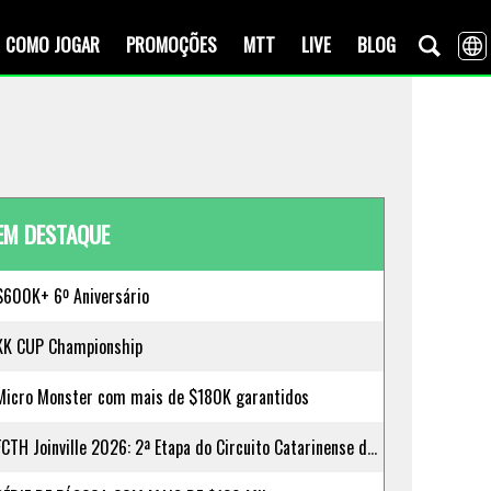
COMO JOGAR
PROMOÇÕES
MTT
LIVE
BLOG
EM DESTAQUE
$600K+ 6º Aniversário
KK CUP Championship
Micro Monster com mais de $180K garantidos
FCTH Joinville 2026: 2ª Etapa do Circuito Catarinense de Poker + Satélites no KKPoker