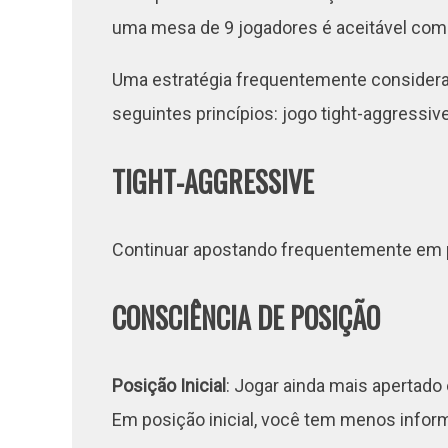
uma mesa de 9 jogadores é aceitável com s
Uma estratégia frequentemente considera
seguintes princípios: jogo tight-aggressiv
TIGHT-AGGRESSIVE
Continuar apostando frequentemente em 
CONSCIÊNCIA DE POSIÇÃO
Posição Inicial
: Jogar ainda mais apertado
Em posição inicial, você tem menos info