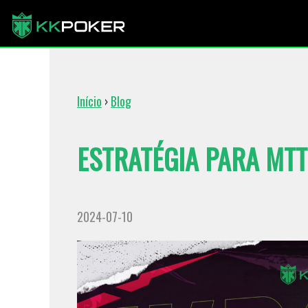
Início
›
Blog
ESTRATÉGIA PARA MT
2024-07-10