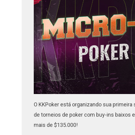
O KKPoker está organizando sua primeira 
de torneios de poker com buy-ins baixos 
mais de $135.000!