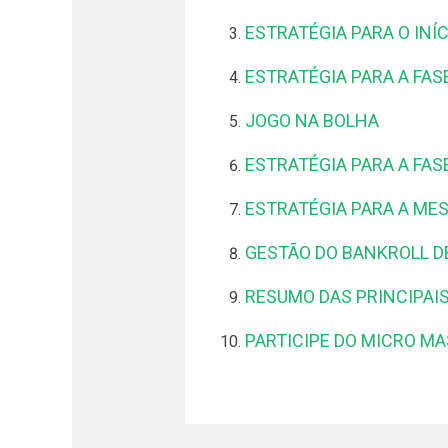
ESTRATÉGIA PARA O INÍ
ESTRATÉGIA PARA A FAS
JOGO NA BOLHA
ESTRATÉGIA PARA A FAS
ESTRATÉGIA PARA A MES
GESTÃO DO BANKROLL D
RESUMO DAS PRINCIPAIS
PARTICIPE DO MICRO MA