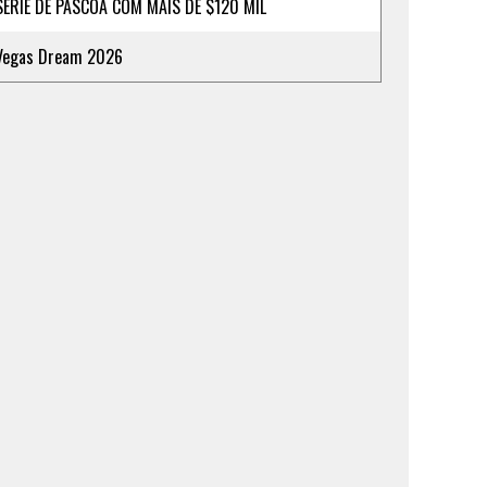
SÉRIE DE PÁSCOA COM MAIS DE $120 MIL
Vegas Dream 2026