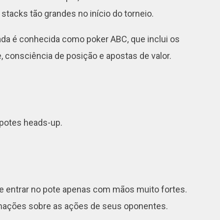
tacks tão grandes no início do torneio.
da é conhecida como poker ABC, que inclui os
e, consciência de posição e apostas de valor.
potes heads-up.
 e entrar no pote apenas com mãos muito fortes.
rmações sobre as ações de seus oponentes.