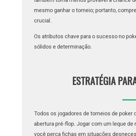
mesmo ganhar o torneio; portanto, compr
crucial.
Os atributos chave para o sucesso no poke
sólidos e determinação.
ESTRATÉGIA PARA
Todos os jogadores de torneios de poker
abertura pré-flop. Jogar com um leque de m
você perca fichas em situações desnecess