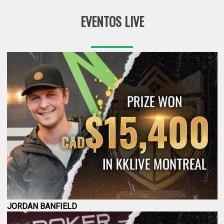
EVENTOS LIVE
JORDAN BANFIELD