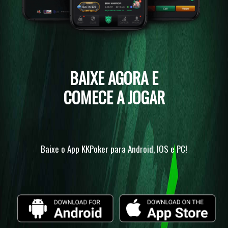
BAIXE AGORA E
COMECE A JOGAR
Baixe o App KKPoker para Android, IOS e PC!