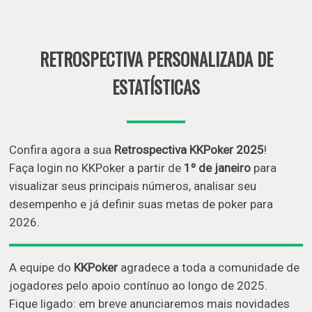
RETROSPECTIVA PERSONALIZADA DE
ESTATÍSTICAS
Confira agora a sua
Retrospectiva KKPoker 2025
!
Faça login no KKPoker a partir de
1º de janeiro
para
visualizar seus principais números, analisar seu
desempenho e já definir suas metas de poker para
2026.
A equipe do
KKPoker
agradece a toda a comunidade de
jogadores pelo apoio contínuo ao longo de 2025.
Fique ligado: em breve anunciaremos mais novidades