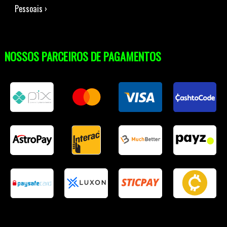
Pessoais ›
NOSSOS PARCEIROS DE PAGAMENTOS