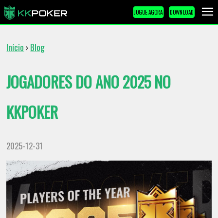
JOGUE AGORA
DOWNLOAD
Início
Blog
›
JOGADORES DO ANO 2025 NO
KKPOKER
2025-12-31