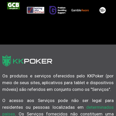
Os produtos e serviços oferecidos pelo KKPoker (por
meio de seus sites, aplicativos para tablet e dispositivos
móveis) são referidos em conjunto como os "Serviços".
O acesso aos Serviços pode não ser legal para
residentes ou pessoas localizadas em
determinados
países
. Os Serviços fornecidos não constituem uma