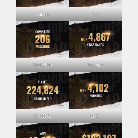
Shamaani
ラメ
NicolásMori
diegosalas
kk655242
DzaKe