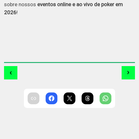
sobre nossos
eventos online e ao vivo de poker em
2026
!
‹
›