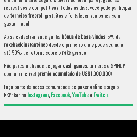
recreativos e competitivos. Todos os dias, você pode participar
de
torneios freeroll
gratuitos e fortalecer sua banca sem
gastar nada!
Ao se cadastrar, você ganha
bônus de boas-vindas
, 5% de
rakeback instantâneo
desde o primeiro dia e pode acumular
até 50% de retorno sobre o
rake
gerado.
Não perca a chance de jogar
cash games
, torneios e SPINUP
com um incrível
prêmio acumulado de US$1.000.000
!
Faça parte da nossa comunidade de
poker online
e siga o
Instagram
Facebook
YouTube
Twitch
KKPoker no
,
,
e
.