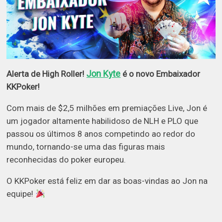
Jon Kyte
Alerta de High Roller!
é o novo Embaixador
KKPoker!
Com mais de $2,5 milhões em premiações Live, Jon é
um jogador altamente habilidoso de NLH e PLO que
passou os últimos 8 anos competindo ao redor do
mundo, tornando-se uma das figuras mais
reconhecidas do poker europeu.
O KKPoker está feliz em dar as boas-vindas ao Jon na
equipe!