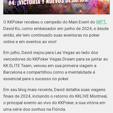
WPT
O KKPoker recebeu o campeão do Main Event do
,
David Ko, como embaixador em junho de 2024, e desde
então, ele tem continuado suas aventuras no poker
online e em eventos ao vivo!
Em julho, David viajou para Las Vegas ao lado dos
vencedores do KKPoker Vegas Dream para se juntar ao
KK ELITE Team, venceu em sua primeira viagem a
Barcelona e compartilhou como a mentalidade é
essencial para o sucesso no poker.
Em seu blog mais recente, David detalha suas viagens
finais de 2024, incluindo o retorno do KKLIVE Montreal,
o principal evento ao vivo do KKPoker, e sua vitória em
uma série dos sonhos na Flórida.