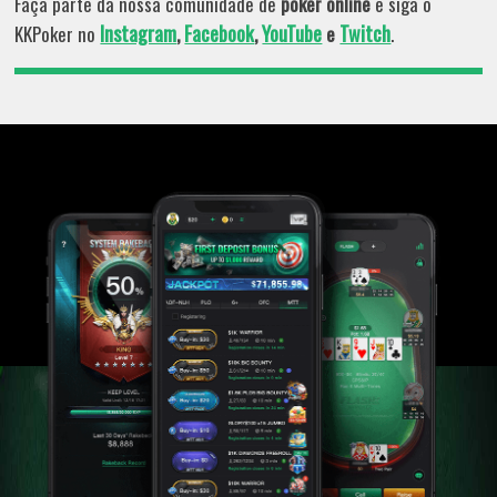
Faça parte da nossa comunidade de
poker online
e siga o
Instagram
Facebook
YouTube
Twitch
KKPoker no
,
,
e
.