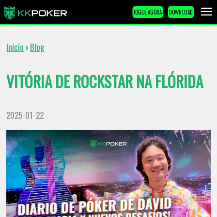
JOGUE AGORA
DOWNLOAD
Início
Blog
›
VITÓRIA DE ROCKSTAR NA FLÓRIDA
2025-01-22