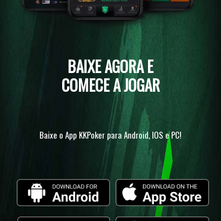
BAIXE AGORA E
COMECE A JOGAR
Baixe o App KKPoker para Android, IOS e PC!