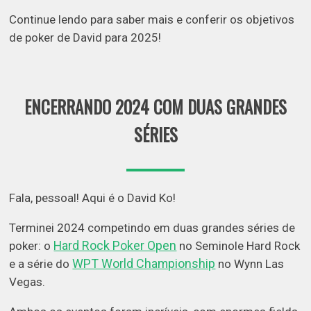
Continue lendo para saber mais e conferir os objetivos
de poker de David para 2025!
ENCERRANDO 2024 COM DUAS GRANDES
SÉRIES
Fala, pessoal! Aqui é o David Ko!
Terminei 2024 competindo em duas grandes séries de
Hard Rock Poker Open
poker: o
no Seminole Hard Rock
WPT World Championship
e a série do
no Wynn Las
Vegas.