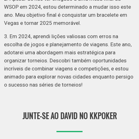
WSOP em 2024, estou determinado a mudar isso este
ano. Meu objetivo final é conquistar um bracelete em
Vegas e tornar 2025 memorável.
3. Em 2024, aprendi lições valiosas com erros na
escolha de jogos e planejamento de viagens. Este ano,
adotarei uma abordagem mais estratégica para
organizar torneios. Descobri também oportunidades
incríveis de combinar viagens e competições, e estou
animado para explorar novas cidades enquanto persigo
o sucesso nas séries de torneios!
JUNTE-SE AO DAVID NO KKPOKER