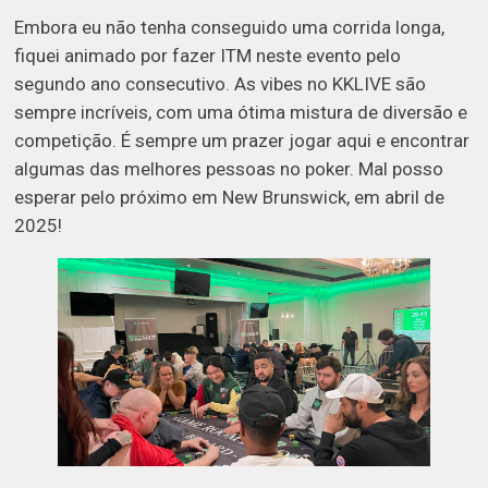
Embora eu não tenha conseguido uma corrida longa,
fiquei animado por fazer ITM neste evento pelo
segundo ano consecutivo. As vibes no KKLIVE são
sempre incríveis, com uma ótima mistura de diversão e
competição. É sempre um prazer jogar aqui e encontrar
algumas das melhores pessoas no poker. Mal posso
esperar pelo próximo em New Brunswick, em abril de
2025!