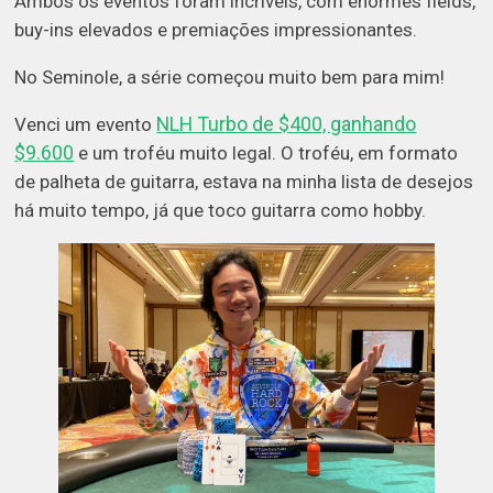
Ambos os eventos foram incríveis, com enormes fields,
buy-ins elevados e premiações impressionantes.
No Seminole, a série começou muito bem para mim!
NLH Turbo de $400, ganhando
Venci um evento
$9.600
e um troféu muito legal. O troféu, em formato
de palheta de guitarra, estava na minha lista de desejos
há muito tempo, já que toco guitarra como hobby.