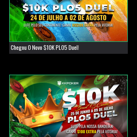
Chegou O Novo $10K PLO5 Duel!