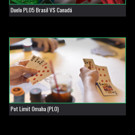
Duelo PLO5 Brasil VS Canadá
Pot Limit Omaha (PLO)