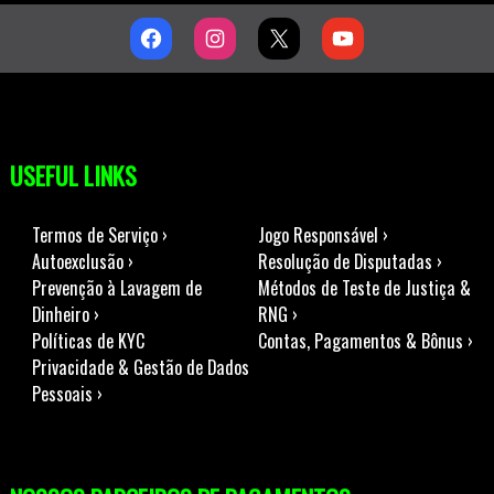
USEFUL LINKS
Termos de Serviço ›
Jogo Responsável ›
Autoexclusão ›
Resolução de Disputadas ›
Prevenção à Lavagem de
Métodos de Teste de Justiça &
Dinheiro ›
RNG ›
Políticas de KYC
Contas, Pagamentos & Bônus ›
Privacidade & Gestão de Dados
Pessoais ›