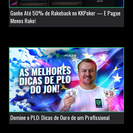
Ganhe Até 50% de Rakeback no KKPoker — E Pague
Menos Rake!
Domine o PLO: Dicas de Ouro de um Profissional