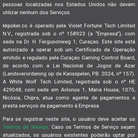
pessoas localizadas nos Estados Unidos não devem
utilizar nenhum dos Serviços.
kkpoker.co é operado pela Violet Fortune Tech Limited
N.V., registrada sob o nº 158923 (a “Empresa”), com
sede na Dr. H. Fergusonweg 1, Curaçao. Este site está
autorizado a operar sob um Certificado de Operação
emitido e regulado pela Curaçao Gaming Control Board,
de acordo com a Lei Nacional de Jogos de Azar
(Landsverordening op de Kansspelen, P.B. 2024, nº 157).
A White Wolf Tech Limited, registrada sob o nº HE
429048, com sede em Avlonos 1, Maria House, 1075,
Nicósia, Chipre, atua como agente de pagamentos e
presta serviços de pagamento à Empresa.
Para se registrar neste site, o usuário deve aceitar os
Termos de Serviço
. Caso os Termos de Serviço sejam
atualizados, os usuários existentes poderão optar por