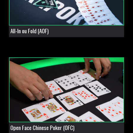
All-In ou Fold (AOF)
Open Face Chinese Poker (OFC)