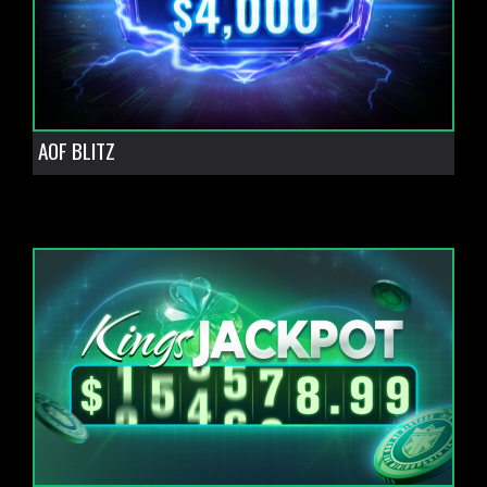
AOF BLITZ