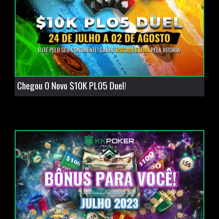
Chegou O Novo $10K PLO5 Duel!