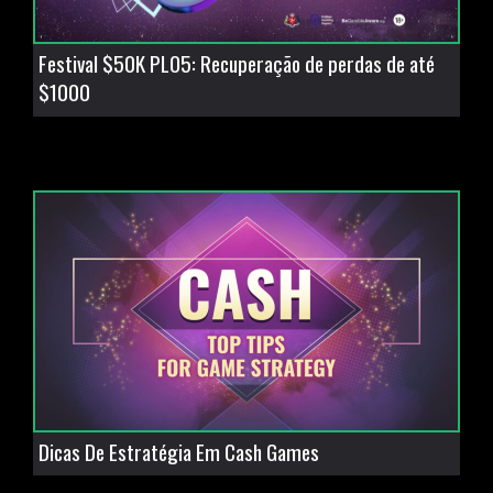
Festival $50K PLO5: Recuperação de perdas de até
$1000
Dicas De Estratégia Em Cash Games