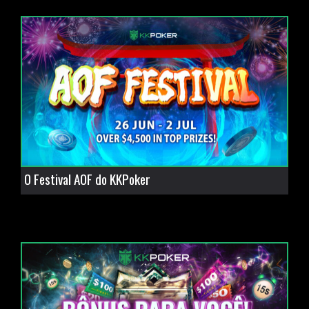
O Festival AOF do KKPoker