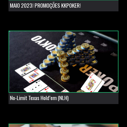
MAIO 2023! PROMOÇÕES KKPOKER!
No-Limit Texas Hold’em (NLH)