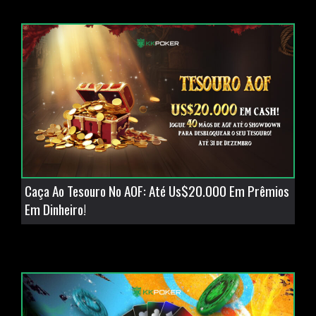
Caça Ao Tesouro No AOF: Até Us$20.000 Em Prêmios
Em Dinheiro!