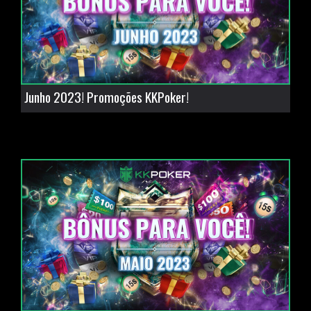
Junho 2023! Promoções KKPoker!