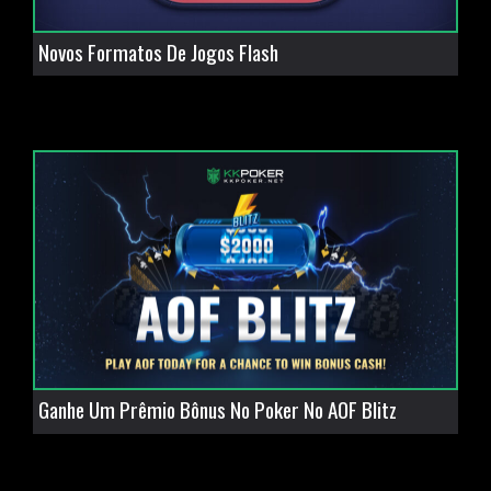
Novos Formatos De Jogos Flash
Ganhe Um Prêmio Bônus No Poker No AOF Blitz