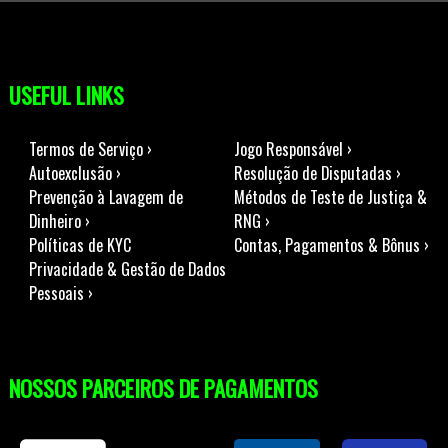
USEFUL LINKS
Termos de Serviço ›
Jogo Responsável ›
Autoexclusão ›
Resolução de Disputadas ›
Prevenção à Lavagem de
Métodos de Teste de Justiça &
Dinheiro ›
RNG ›
Políticas de KYC
Contas, Pagamentos & Bônus ›
Privacidade & Gestão de Dados
Pessoais ›
NOSSOS PARCEIROS DE PAGAMENTOS