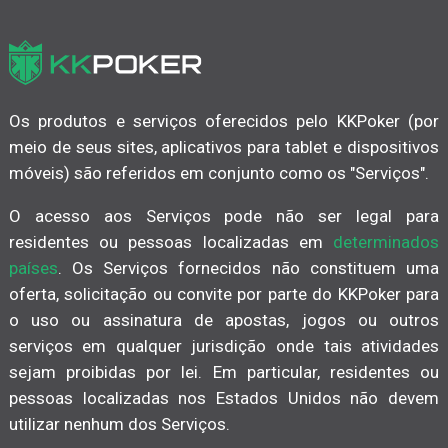
Os produtos e serviços oferecidos pelo KKPoker (por
meio de seus sites, aplicativos para tablet e dispositivos
móveis) são referidos em conjunto como os "Serviços".
O acesso aos Serviços pode não ser legal para
residentes ou pessoas localizadas em
determinados
países
. Os Serviços fornecidos não constituem uma
oferta, solicitação ou convite por parte do KKPoker para
o uso ou assinatura de apostas, jogos ou outros
serviços em qualquer jurisdição onde tais atividades
sejam proibidas por lei. Em particular, residentes ou
pessoas localizadas nos Estados Unidos não devem
utilizar nenhum dos Serviços.