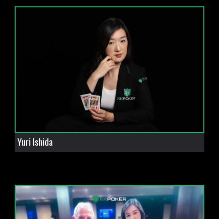
Yuri Ishida