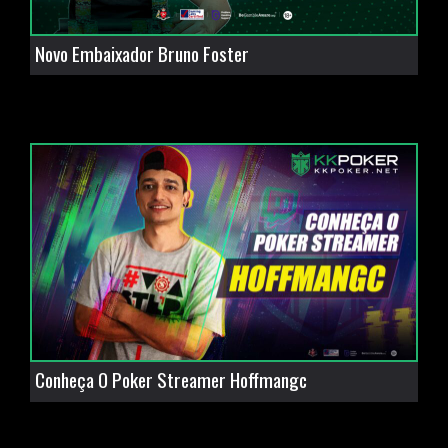
Novo Embaixador Bruno Foster
Conheça O Poker Streamer Hoffmangc