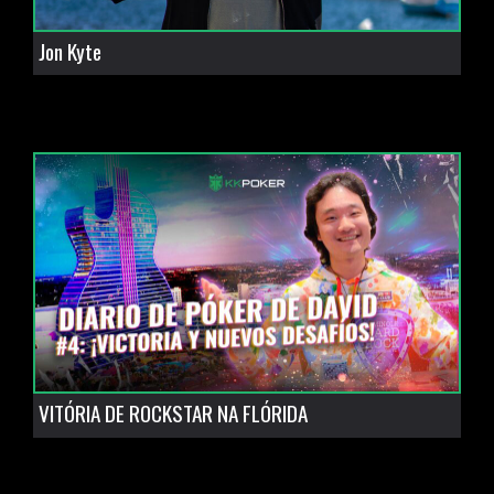
Jon Kyte
VITÓRIA DE ROCKSTAR NA FLÓRIDA